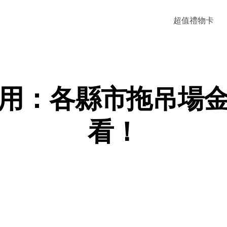
超值禮物卡
用：各縣市拖吊場
看！