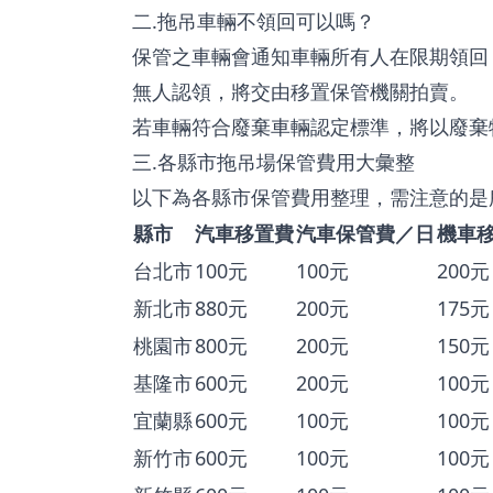
二.拖吊車輛不領回可以嗎？
保管之車輛會通知車輛所有人在限期領回
無人認領，將交由移置保管機關拍賣。
若車輛符合廢棄車輛認定標準，將以廢棄
三.各縣市拖吊場保管費用大彙整
以下為各縣市保管費用整理，需注意的是
縣市
汽車移置費
汽車保管費／日
機車
台北市
100元
100元
200元
新北市
880元
200元
175元
桃園市
800元
200元
150元
基隆市
600元
200元
100元
宜蘭縣
600元
100元
100元
新竹市
600元
100元
100元