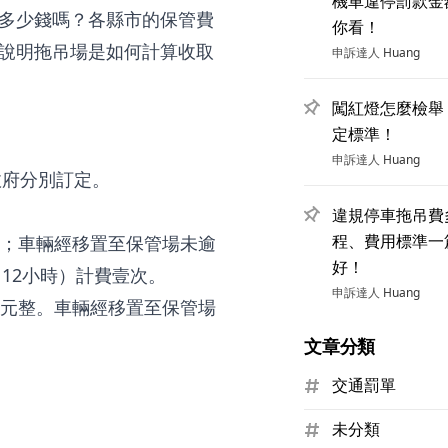
機車違停罰款金
多少錢嗎？各縣市的保管費
你看！
說明拖吊場是如何計算收取
申訴達人
Huang
闖紅燈怎麼檢舉
定標準！
申訴達人
Huang
政府分別訂定。
違規停車拖吊費
程、費用標準一
0元；車輛經移置至保管場未逾
好！
12小時）計費壹次。
申訴達人
Huang
50元整。車輛經移置至保管場
文章分類
交通罰單
未分類