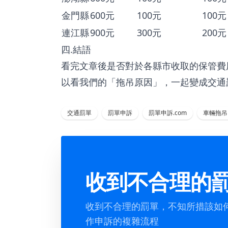
金門縣
600元
100元
100元
連江縣
900元
300元
200元
四.結語
看完文章後是否對於各縣市收取的保管費
以看我們的「
拖吊原因
」，一起變成交通
交通罰單
罰單申訴
罰單申訴.com
車輛拖吊
收到不合理的
收到不合理的罰單，不知所措該如
作申訴的複雜流程