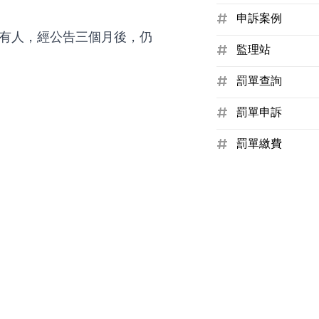
申訴案例
有人，經公告三個月後，仍
監理站
罰單查詢
罰單申訴
罰單繳費