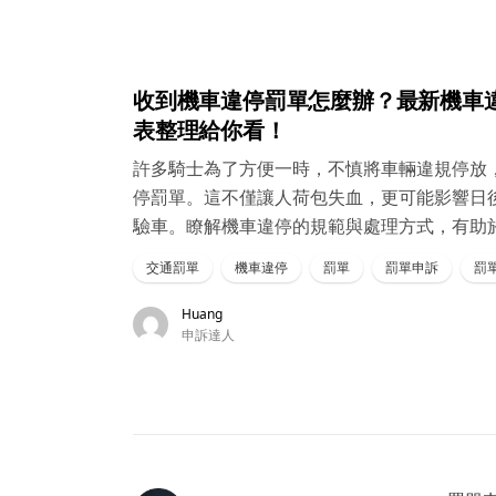
收到機車違停罰單怎麼辦？最新機車
表整理給你看！
許多騎士為了方便一時，不慎將車輛違規停放
停罰單。這不僅讓人荷包失血，更可能影響日
驗車。瞭解機車違停的規範與處理方式，有助
交通罰單
機車違停
罰單
罰單申訴
罰單
Huang
申訴達人