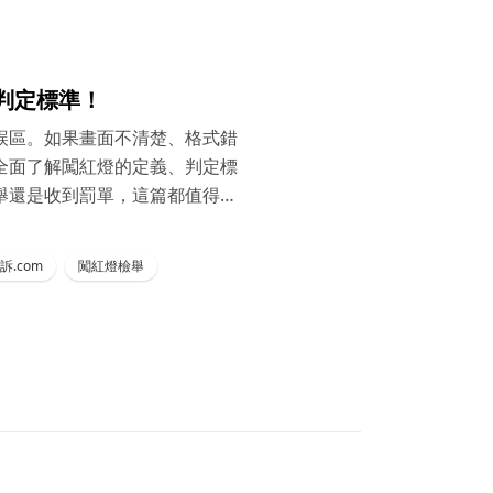
判定標準！
誤區。如果畫面不清楚、格式錯
全面了解闖紅燈的定義、判定標
舉還是收到罰單，這篇都值得收
訴.com
闖紅燈檢舉