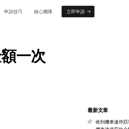
申訴技巧
核心團隊
立即申訴
金額一次
最新文章
收到機車違停罰