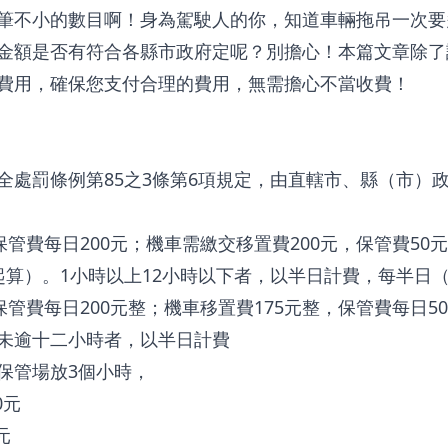
筆不小的數目啊！身為駕駛人的你，知道車輛拖吊一次要
金額是否有符合各縣市政府定呢？別擔心！本篇文章除了
費用，確保您支付合理的費用，無需擔心不當收費！
全處罰條例第85之3條第6項規定，由直轄市、縣（市）
保管費每日200元；機車需繳交移置費200元，保管費5
算）。1小時以上12小時以下者，以半日計費，每半日（
保管費每日200元整；機車移置費175元整，保管費每日
未逾十二小時者，以半日計費
保管場放3個小時，
0元
元