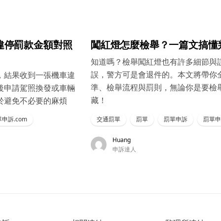
違停罰款金額對照
闖紅燈怎麼檢舉？一篇文搞懂
知道嗎？檢舉闖紅燈也有許多細節與
誤，警方可是會退件的。本文將帶你
，結果收到一張機車違
準、檢舉流程與罰則，無論你是要檢
後申請駕照換發或車輛
藏！
於避免不必要的麻煩
申訴.com
交通罰單
罰單
罰單申訴
罰單申
Huang
申訴達人