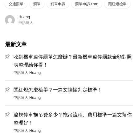
還是收到罰單，這篇都值得收藏！
交通罰單
罰單
罰單申訴
罰單申訴.com
闖紅燈檢舉
Huang
申訴達人
最新文章
收到機車違停罰單怎麼辦？最新機車違停罰款金額對照
表整理給你看！
申訴達人
Huang
闖紅燈怎麼檢舉？一篇文搞懂判定標準！
申訴達人
Huang
違規停車拖吊費多少？拖吊流程、費用標準一篇文幫你
整理好！
申訴達人
Huang