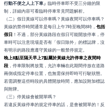
行動不便之人上下車」
臨時停車即不受三分鐘的限
制，詳細內容可看
臨時停車常見問題解析
。
（二）假日黃線可以停車嗎？黃線夜間可以停車嗎？
黃線的禁停時間通常是每日上午7時至晚間8時，
包括
假日
！不過，部分黃線路段在假日可能開放停車，停
車時可以注意現場是否有「假日除外」的標誌牌，沒
有明示的路段應遵守黃線的一般禁停規定。
晚上8點至隔天早上7點屬於黃線允許停車之夜間時
段
，停車限制將放寬，允許車輛在此期間停放在道路
兩側或指定停車位置，也無需保持即時可行駛狀態。
若需調整這些時段的具體開放時間，應加設附加標誌
與附牌。
（三）停黃線會被開單嗎？
若違反黃線停車的規定停車的話，是會被開單的！反