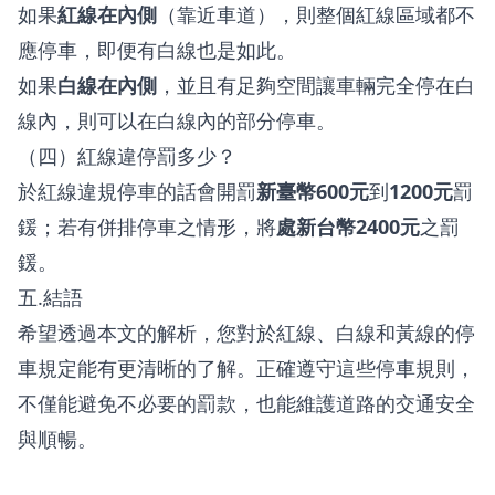
如果
紅線在內側
（靠近車道），則整個紅線區域都不
應停車，即便有白線也是如此。
如果
白線在內側
，並且有足夠空間讓車輛完全停在白
線內，則可以在白線內的部分停車。
（四）紅線違停罰多少？
於紅線違規停車的話會開罰
新臺幣600元
到
1200元
罰
鍰；若有併排停車之情形，將
處新台幣2400元
之罰
鍰。
五.結語
希望透過本文的解析，您對於紅線、白線和黃線的停
車規定能有更清晰的了解。正確遵守這些停車規則，
不僅能避免不必要的罰款，也能維護道路的交通安全
與順暢。