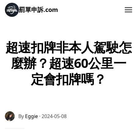
罰單申訴.com
Me
超速扣牌非本人駕駛怎
麼辦？超速60公里一
定會扣牌嗎？
By
Eggie
· 2024-05-08