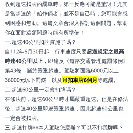
收到超速扣牌的罰單時，第一反應可能是驚訝！尤其
是當超速的「始作俑者」並不是自己時，您可能會感
到困惑和無助。這篇文章會深入探討這個問題，幫助
你在面對這類問題時能有所準備！
一.超速40公里扣牌實施了嗎？
自112年6月30日起，行車速度只要
超過規定之最高
時速40公里以上
，即違反《道路交通管理處罰條例》
第43條，屬於嚴重超速。駕駛將面臨6000元以上
36000元以下罰鍰，以及
吊扣車牌6個月
等處罰。
二.超速60公里一定會扣牌嗎？
在修法前，超速60公里時才屬嚴重超速。但是在修法
後，超速40公里即屬嚴重超速，因此超速60公里也
一定會被扣牌。
三.超速扣牌非本人駕駛怎麼辦？可以不扣我牌嗎？