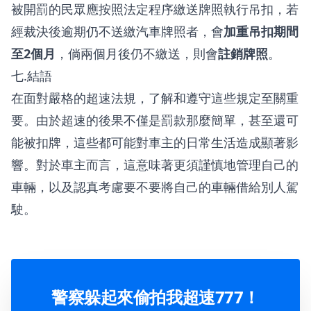
被開罰的民眾應按照法定程序繳送牌照執行吊扣，若
經裁決後逾期仍不送繳汽車牌照者，會
加重吊扣期間
至2個月
，倘兩個月後仍不繳送，則會
註銷牌照
。
七.結語
在面對嚴格的超速法規，了解和遵守這些規定至關重
要。由於超速的後果不僅是罰款那麼簡單，甚至還可
能被扣牌，這些都可能對車主的日常生活造成顯著影
響。對於車主而言，這意味著更須謹慎地管理自己的
車輛，以及認真考慮要不要將自己的車輛借給別人駕
駛。
警察躲起來偷拍我超速777！