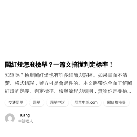
闖紅燈怎麼檢舉？一篇文搞懂判定標準！
知道嗎？檢舉闖紅燈也有許多細節與誤區。如果畫面不清
楚、格式錯誤，警方可是會退件的。本文將帶你全面了解闖
紅燈的定義、判定標準、檢舉流程與罰則，無論你是要檢舉
還是收到罰單，這篇都值得收藏！
交通罰單
罰單
罰單申訴
罰單申訴.com
闖紅燈檢舉
Huang
申訴達人