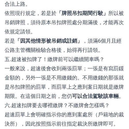
合法上路。
依照現行規定，若是於
「牌照吊扣期間行駛」
所以被
吊銷牌照，須待原本吊扣牌照處分期滿後，才能再次
依規定請領。
若是
「因其他情形被吊銷或註銷」
，須滿6個月且經
公路主管機關檢驗合格後，始得再行請領。
五.超速被扣牌了！繳牌前可以繼續開車嗎？
一般來說，超速後會收到兩張罰單；一張是有寫罰鍰
金額的，另外一張是不用繳錢的。不用繳錢的那張就
是吊扣牌照的罰單，而罰單上之應到案日期就是繳牌
期限。在這個日期之前，您仍
可以合法駕駛該車輛
。
六.超速扣牌要去哪裡繳牌？不繳牌會怎樣嗎？
超速罰單上會明確指示你的應到案處所（戶籍地的裁
決所），因此按照指示前往指定裁決所繳牌即可。