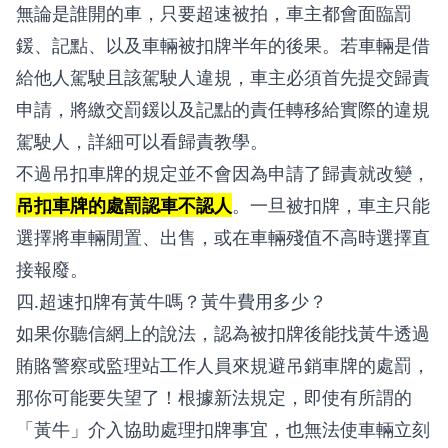
無論是誰開的車，只要超速被拍，車主都會面臨罰
鍰、記點、以及車輛被扣牌半年的後果。若車輛是借
給他人駕駛且該駕駛人違規，車主必須首先提交歸責
申請，將繳交罰鍰以及記點的責任轉移給實際的違規
駕駛人，詳細可以看
歸責教學
。
不過吊扣車牌的規定並不會因為申請了歸責就改變，
吊扣車牌的處罰認車不認人
。一旦被扣牌，車主只能
選擇將車輛閒置、出售，或在車輛殘值不高時選擇直
接報廢。
四.超速扣牌有黃牛嗎？黃牛費用多少？
如果你聽信網上的說法，認為被扣牌後能找黃牛透過
賄賂警察或監理站工作人員來規避吊銷車牌的處罰，
那你可能要失望了！根據新法規定，即使有所謂的
「黃牛」介入協助處理扣牌事宜，也無法使車輛立刻