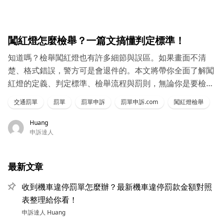
闖紅燈怎麼檢舉？一篇文搞懂判定標準！
知道嗎？檢舉闖紅燈也有許多細節與誤區。如果畫面不清
楚、格式錯誤，警方可是會退件的。本文將帶你全面了解闖
紅燈的定義、判定標準、檢舉流程與罰則，無論你是要檢舉
還是收到罰單，這篇都值得收藏！
交通罰單
罰單
罰單申訴
罰單申訴.com
闖紅燈檢舉
Huang
申訴達人
最新文章
收到機車違停罰單怎麼辦？最新機車違停罰款金額對照
表整理給你看！
申訴達人
Huang