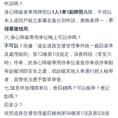
申請嗎？
身心障礙者專用牌照以
1人1車1副牌照
為限，不得以
本人或同戶籍之家屬名義分別申請，應兩者擇一，
不
得重複領用
。
六.身心障礙專用車位晚上可以停嗎？
不可以！
依據「違反道路交通管理事件統一裁罰基準
及處理細則」第12條第1項規定，深夜時段（零至六
時）停車，於身心障礙專用停車位違規停車或停車顯
有妨礙消防安全之虞，或妨礙其他人車通行經人檢舉
者，員警依法應予製單舉發。
七.隨意停放殘障車位，會罰錢嗎？可以檢舉？會記
點嗎？
罰多少？
依照道路交通管理處罰條例第56條第1項及第5項規