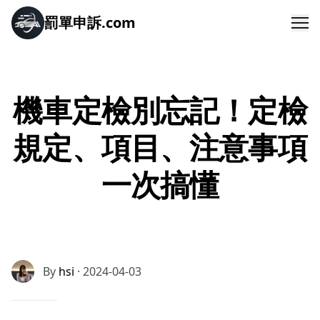
罰單申訴.com
Me
機車定檢別忘記！定檢
規定、項目、注意事項
一次搞懂
By
hsi
· 2024-04-03