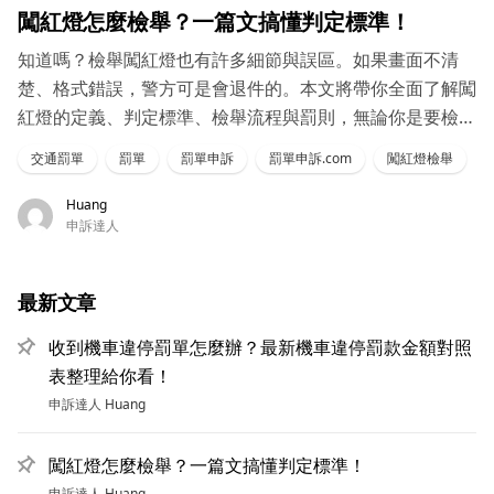
闖紅燈怎麼檢舉？一篇文搞懂判定標準！
知道嗎？檢舉闖紅燈也有許多細節與誤區。如果畫面不清
楚、格式錯誤，警方可是會退件的。本文將帶你全面了解闖
紅燈的定義、判定標準、檢舉流程與罰則，無論你是要檢舉
還是收到罰單，這篇都值得收藏！
交通罰單
罰單
罰單申訴
罰單申訴.com
闖紅燈檢舉
Huang
申訴達人
最新文章
收到機車違停罰單怎麼辦？最新機車違停罰款金額對照
表整理給你看！
申訴達人
Huang
闖紅燈怎麼檢舉？一篇文搞懂判定標準！
申訴達人
Huang