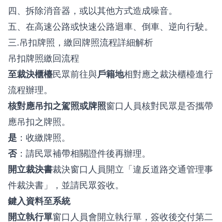
四、拆除消音器，或以其他方式造成噪音。
五、在高速公路或快速公路迴車、倒車、逆向行駛。
三.吊扣牌照，繳回牌照流程詳細解析
吊扣牌照繳回流程
至裁決櫃檯
民眾前往與
戶籍地
相對應之裁決櫃檯進行
流程辦理。
核對應吊扣之駕照或牌照
窗口人員核對民眾是否攜帶
應吊扣之牌照。
是
：收繳牌照。
否
：請民眾補帶相關證件後再辦理。
開立裁決書
裁決窗口人員開立「違反道路交通管理事
件裁決書」，並請民眾簽收。
鍵入資料至系統
開立執行單
窗口人員會開立執行單，簽收後交付第二