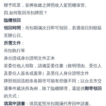
聯予民眾，並將收繳之牌照收入駕照櫃保管。
四.如何取回吊扣牌照？
臨櫃領回
領回時間
：吊扣期滿次日即可領回，若遇假日則順延
至辦公日。
所需文件
：
吊扣執行單
身分證或身分證明文件正本
若委任他人領取，請備妥委任書（敘明理由、受任人
及委任人簽名或蓋章）及受任人身分證明文件
牌照領回流程依各縣市可能有些微不同；以
台北市交
通事件裁決所
為例，除了臨櫃辦理，還提供
郵寄領回
的方式：
填寫申請書
：填寫駕照吊扣期滿代寄回申請書。