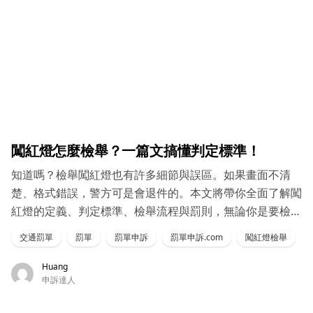
闖紅燈怎麼檢舉？一篇文搞懂判定標準！
知道嗎？檢舉闖紅燈也有許多細節與誤區。如果畫面不清
楚、格式錯誤，警方可是會退件的。本文將帶你全面了解闖
紅燈的定義、判定標準、檢舉流程與罰則，無論你是要檢舉
還是收到罰單，這篇都值得收藏！
交通罰單
罰單
罰單申訴
罰單申訴.com
闖紅燈檢舉
Huang
申訴達人