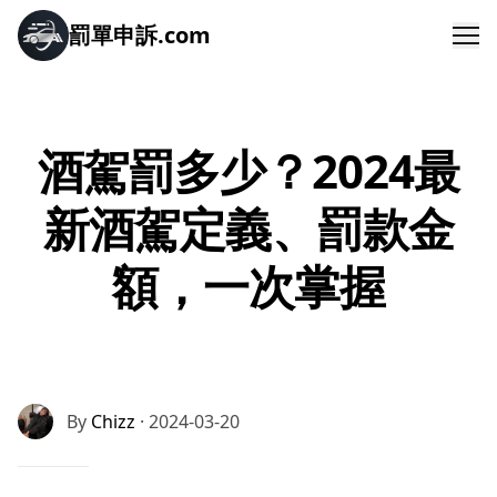
罰單申訴.com
Me
酒駕罰多少？2024最
新酒駕定義、罰款金
額，一次掌握
By
Chizz
· 2024-03-20