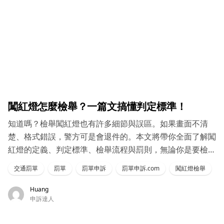
闖紅燈怎麼檢舉？一篇文搞懂判定標準！
知道嗎？檢舉闖紅燈也有許多細節與誤區。如果畫面不清
楚、格式錯誤，警方可是會退件的。本文將帶你全面了解闖
紅燈的定義、判定標準、檢舉流程與罰則，無論你是要檢舉
還是收到罰單，這篇都值得收藏！
交通罰單
罰單
罰單申訴
罰單申訴.com
闖紅燈檢舉
Huang
申訴達人