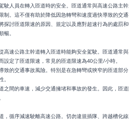
駕駛人員在轉入匝道時的安全。匝道通常與高速公路主幹
限制。這不僅有助於降低因急轉彎和速度過快導致的交通
將探討匝道限速的原因、規定以及應對超速行為的處罰和
順暢。
從高速公路主幹道轉入匝道時能夠安全駕駛。匝道通常與
而設定了匝道限速，常見的匝道限速為40公里/小時。
導致的交通事故風險。特別是在急轉彎或狹窄的匝道部分
性。
道之間的車速，減少交通擁堵和事故的發生。因此，匝道
。
道，循序減速駛離高速公路。切勿違規插隊、跨越槽化線