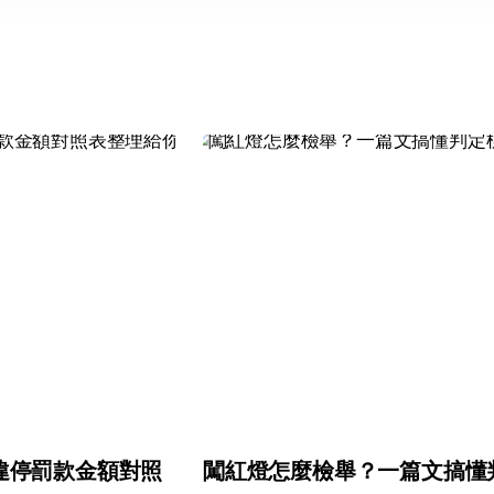
違停罰款金額對照
闖紅燈怎麼檢舉？一篇文搞懂