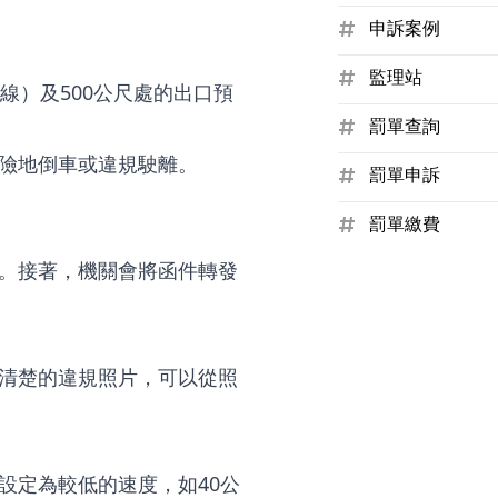
申訴案例
監理站
線）及500公尺處的出口預
罰單查詢
險地倒車或違規駛離。
罰單申訴
罰單繳費
。接著，機關會將函件轉發
清楚的違規照片，可以從照
設定為較低的速度，如40公