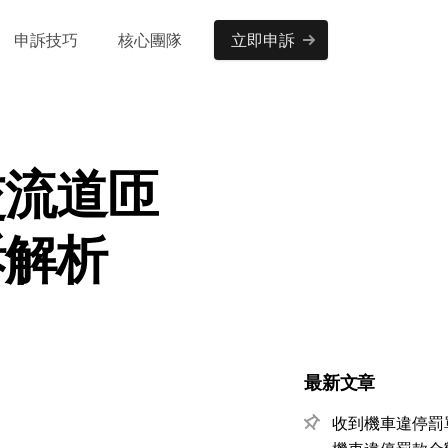
申訴技巧
核心團隊
立即申訴
交流道匝
訴解析
最新文章
收到機車違停罰