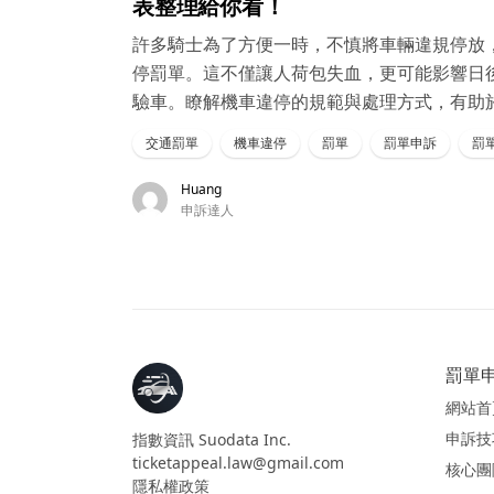
表整理給你看！
許多騎士為了方便一時，不慎將車輛違規停放
停罰單。這不僅讓人荷包失血，更可能影響日
驗車。瞭解機車違停的規範與處理方式，有助
交通罰單
機車違停
罰單
罰單申訴
罰單
Huang
申訴達人
罰單申
網站首
申訴技
指數資訊 Suodata Inc.
ticketappeal.law@gmail.com
核心團
隱私權政策