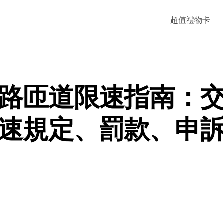
超值禮物卡
路匝道限速指南：
速規定、罰款、申