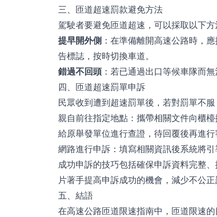
三、匝道超速罰款避免方法
駕駛者要避免匝道超速，可以採取以下方
提早開外側
：在準備離開高速公路時，應
告標誌，按時切換車道。
錯過不回頭
：若已通過出口等候車隊而無
四、匝道超速罰單申訴
民眾收到遭到超速罰單後，若對罰單不服
親自前往指定地點：攜帶相關文件向櫃檯
給原舉發單位進行查證，待回覆後再進行
網路進行申訴：填寫相關資訊後系統將引
成功申訴的技巧包括確保申訴資料完整、
片著手提高申訴成功的機會，減少不公正
五、結語
在高速公路匝道限速指南中，匝道限速的