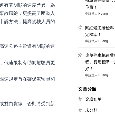
機車違停罰款金
道有著明顯的速度差異，為
你看！
事故風險，更提高了匝道入
申訴達人
Huang
申訴方法，提高駕駛人員的
闖紅燈怎麼檢舉
定標準！
申訴達人
Huang
高速公路主幹道有明顯的速
違規停車拖吊費
程、費用標準一
，低速限制有助於駕駛員更
好！
申訴達人
Huang
限速規定旨在確保駕駛員和
文章分類
交通罰單
或雙白實線，否則將受到新
未分類