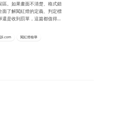
誤區。如果畫面不清楚、格式錯
全面了解闖紅燈的定義、判定標
舉還是收到罰單，這篇都值得收
訴.com
闖紅燈檢舉