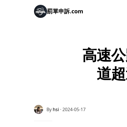
罰單申訴.com
高速公
道超
By
hsi
· 2024-05-17