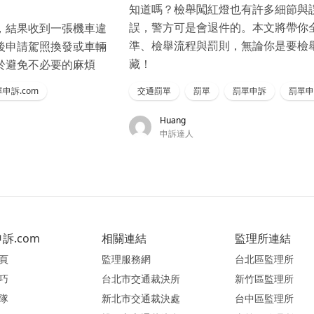
知道嗎？檢舉闖紅燈也有許多細節與
誤，警方可是會退件的。本文將帶你
，結果收到一張機車違
準、檢舉流程與罰則，無論你是要檢
後申請駕照換發或車輛
藏！
於避免不必要的麻煩
申訴.com
交通罰單
罰單
罰單申訴
罰單申
Huang
申訴達人
訴.com
相關連結
監理所連結
頁
監理服務網
台北區監理所
巧
台北市交通裁決所
新竹區監理所
隊
新北市交通裁決處
台中區監理所