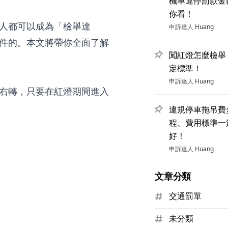
機車違停罰款金
你看！
人都可以成為「檢舉達
申訴達人
Huang
件的。本文將帶你全面了解
闖紅燈怎麼檢舉
定標準！
申訴達人
Huang
右轉，只要在紅燈期間進入
違規停車拖吊費
程、費用標準一
好！
申訴達人
Huang
文章分類
交通罰單
未分類