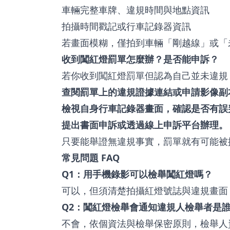
車輛完整車牌、違規時間與地點資訊
拍攝時間戳記或行車記錄器資訊
若畫面模糊，僅拍到車輛「剛越線」或「
收到闖紅燈罰單怎麼辦？是否能申訴？
若你收到闖紅燈罰單但認為自己並未違規
查閱罰單上的違規證據連結或申請影像副
檢視自身行車記錄器畫面，確認是否有誤
提出書面申訴或透過線上申訴平台辦理。
只要能舉證無違規事實，罰單就有可能被
常見問題 FAQ
Q1：用手機錄影可以檢舉闖紅燈嗎？
可以，但須清楚拍攝紅燈號誌與違規畫面
Q2：闖紅燈檢舉會通知違規人檢舉者是
不會，依個資法與檢舉保密原則，檢舉人