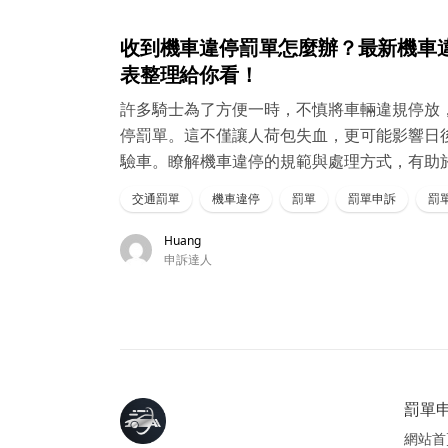
收到機車違停罰單怎麼辦？最新機車
表整理給你看！
許多騎士為了方便一時，不慎將車輛違規停放
停罰單。這不僅讓人荷包失血，更可能影響日
驗車。瞭解機車違停的規範與處理方式，有助
交通罰單
機車違停
罰單
罰單申訴
罰單
Huang
申訴達人
罰單申
網站首