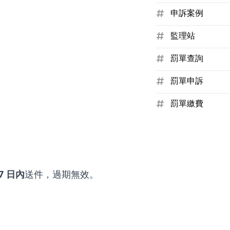
申訴案例
監理站
罰單查詢
罰單申訴
罰單繳費
7 日內
送件，過期無效。