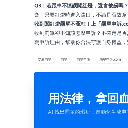
Q3：若跟車不慎誤闖紅燈，還會被罰嗎
會。只要紅燈時進入路口，不論是否故意
收到闖紅燈罰單不冤枉！上「罰單申訴.c
收到罰單卻不知該怎麼申訴？不確定是否
寫申訴理由，幫助你合法守護自身權益，
交通罰單
罰單
罰單申訴
罰單申訴.com
用法律，拿回
AI 找出罰單的瑕疵，自動化生成