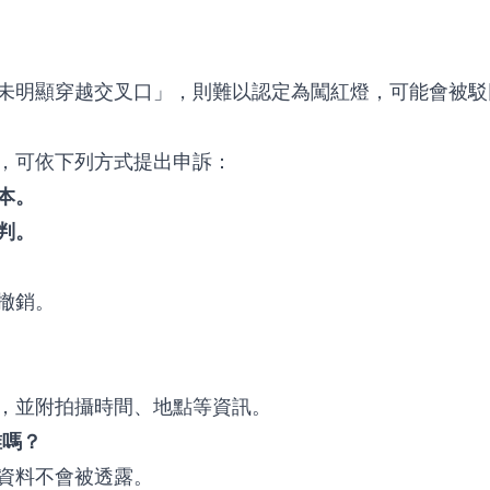
未明顯穿越交叉口」，則難以認定為闖紅燈，可能會被駁
，可依下列方式提出申訴：
本。
判。
撤銷。
，並附拍攝時間、地點等資訊。
誰嗎？
資料不會被透露。