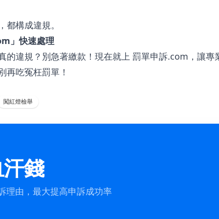
？
，都構成違規。
om」快速處理
真的違規？別急著繳款！現在就上
罰單申訴.com
，讓專
別再吃冤枉罰單！
闖紅燈檢舉
血汗錢
申訴理由，最大提高申訴成功率