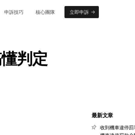
申訴技巧
核心團隊
立即申訴
搞懂判定
最新文章
收到機車違停罰