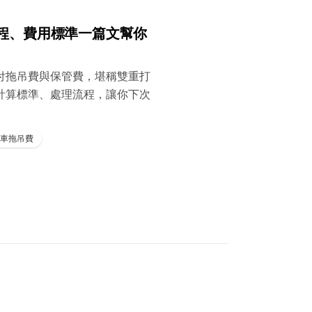
程、費用標準一篇文幫你
付拖吊費與保管費，堪稱雙重打
計算標準、處理流程，讓你下次
車拖吊費