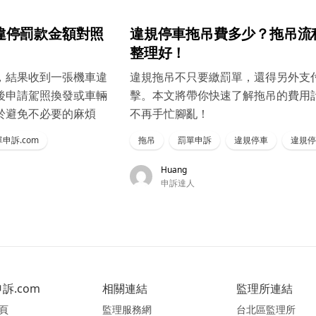
違停罰款金額對照
違規停車拖吊費多少？拖吊流
整理好！
，結果收到一張機車違
違規拖吊不只要繳罰單，還得另外支
後申請駕照換發或車輛
擊。本文將帶你快速了解拖吊的費用
於避免不必要的麻煩
不再手忙腳亂！
申訴.com
拖吊
罰單申訴
違規停車
違規停
Huang
申訴達人
訴.com
相關連結
監理所連結
頁
監理服務網
台北區監理所