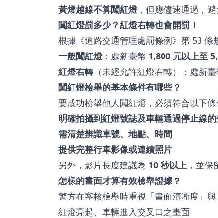
黃燈越線不算闖紅燈
，但應儘速通過，避
闖紅燈罰多少？紅燈右轉也會開罰！
根據《道路交通管理處罰條例》第 53 條
一般闖紅燈
：處新臺幣
1,800 元以上至 
紅燈右轉
（未經允許紅燈右轉）：處新
闖紅燈檢舉的基本條件有哪些？
要成功檢舉他人闖紅燈，必須符合以下條
明確拍攝到紅燈號誌及車輛通過停止線的
需清楚辨識車號、地點、時間
提供完整行車影像或連續照片
另外，影片長度建議為
10 秒以上
，並保
怎樣的畫面才算有效檢舉證據？
警方在審核檢舉時重視「畫面清晰度」與
紅燈亮起、車輛進入交叉口之畫面