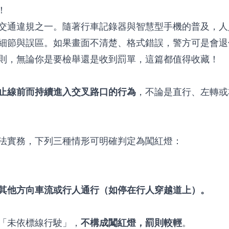
交通違規之一。隨著行車記錄器與智慧型手機的普及，人
細節與誤區。如果畫面不清楚、格式錯誤，警方可是會退
則，無論你是要檢舉還是收到罰單，這篇都值得收藏！
止線前而持續進入交叉路口的行為
，不論是直行、左轉或
法實務，下列三種情形可明確判定為闖紅燈：
其他方向車流或行人通行（如停在行人穿越道上）。
「未依標線行駛」，
不構成闖紅燈，罰則較輕
。