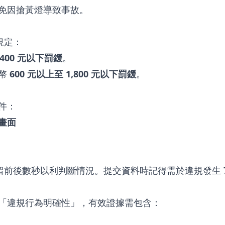
免因搶黃燈導致事故。
規定：
5,400 元以下罰鍰
。
臺幣
600 元以上至 1,800 元以下罰鍰
。
件：
畫面
留前後數秒以利判斷情況。提交資料時記得需於違規發生
「違規行為明確性」，有效證據需包含：