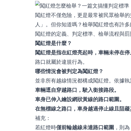
闖紅燈不僅危險，更是最常被民眾檢舉的
人」。但你知道嗎？檢舉闖紅燈也有許多
闖紅燈的定義、判定標準、檢舉流程與罰
闖紅燈是什麼？
闖紅燈是指在紅燈亮起時，車輛未停在停
路口就屬於違規行為。
哪些情況會被判定為闖紅燈？
並非所有越線情況都構成闖紅燈。依據執
車輛逕自穿越路口，駛入銜接路段。
車身已伸入繪設網狀黃線的路口範圍。
在無標線之路口，車身越過停止線且阻礙
補充：
若紅燈時
僅前輪越線未達路口範圍
，則為