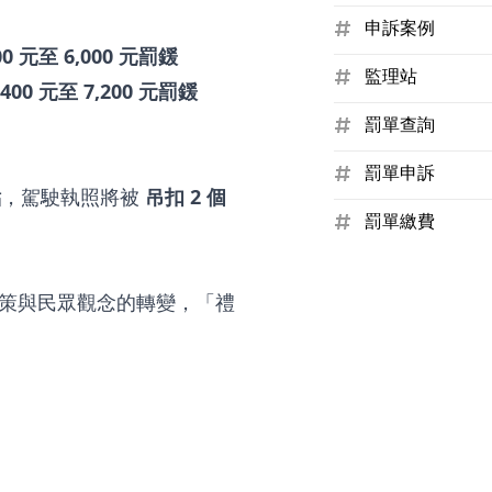
申訴案例
00 元至 6,000 元罰鍰
監理站
400 元至 7,200 元罰鍰
罰單查詢
罰單申訴
點
，駕駛執照將被
吊扣 2 個
罰單繳費
策與民眾觀念的轉變，「禮