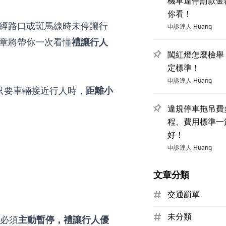
機車違停罰款金
你看！
經路口或斑馬線時未停讓行
申訴達人
Huang
章將帶你一次看懂
禮讓行人
闖紅燈怎麼檢舉
定標準！
申訴達人
Huang
只要車輛接近行人時，
距離小
違規停車拖吊費
程、費用標準一
好！
申訴達人
Huang
文章分類
交通罰單
未分類
，必須
主動暫停，禮讓行人優