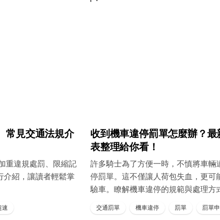
制、常見交通法規介
收到機車違停罰單怎麼辦？最
表整理給你看！
、加重違規處罰、限縮記
許多騎士為了方便一時，不慎將車輛
行介紹，讓讀者輕鬆掌
停罰單。這不僅讓人荷包失血，更可
驗車。瞭解機車違停的規範與處理方
超速
交通罰單
機車違停
罰單
罰單申