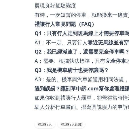
展現良好駕駛態度
有時，一次短暫的停車，就能換來一條寶
禮讓行人常見問題（FAQ）
Q1：只有行人走到斑馬線上才需要停車
A1：不一定。只要行人
靠近斑馬線並有穿
Q2：我已經減速了，還需要完全停車嗎
A：需要。根據執法標準，只有
完全停車
Q3：我是機車騎士也要停讓嗎？
A3：是的。機車與汽車皆適用相同法規，
遇到誤罰？讓罰單申訴.com幫你處理禮
如果你收到禮讓行人罰單，卻覺得當時情
駛人分析行車畫面、撰寫具說服力的申訴
禮讓行人
禮讓行人距離