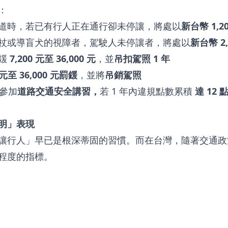
：
道時，若已有行人正在通行卻未停讓，將處以
新台幣 1,2
杖或導盲犬的視障者，駕駛人未停讓者，將處以
新台幣 2,
鍰
7,200 元至 36,000 元
，並
吊扣駕照 1 年
0 元至 36,000 元罰鍰
，並將
吊銷駕照
參加
道路交通安全講習，
若 1 年內違規點數累積
達 12 
明」表現
讓行人」早已是根深蒂固的習慣。而在台灣，隨著交通政
程度的指標。