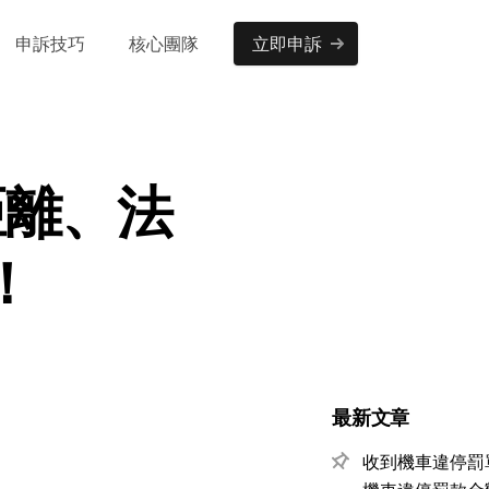
申訴技巧
核心團隊
立即申訴
距離、法
！
最新文章
收到機車違停罰