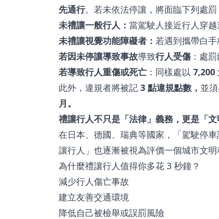
先通行
。若未依法停讓，將面臨下列處罰
未禮讓一般行人：
當駕駛人接近行人穿越
未禮讓視覺功能障礙者：
若遇到攜帶白手
若因未停讓導致事故
導致
行人受傷
：處罰
若導致行人重傷或死亡
：同樣處以
7,20
此外，違規者將被記
3 點違規點數，
並須
月。
禮讓行人不只是「法律」義務，更是「文
在日本、德國、瑞典等國家，「駕駛停車
讓行人」也逐漸被視為評價一個城市文明
為什麼禮讓行人值得你多花 3 秒鐘？
減少行人傷亡事故
建立友善交通環境
降低自己被檢舉或誤罰風險