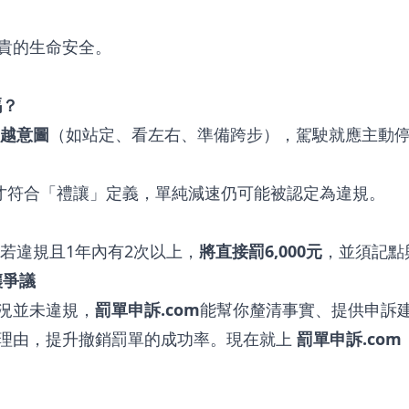
貴的生命安全。
嗎？
越意圖
（如站定、看左右、準備跨步），駕駛就應主動
？
才符合「禮讓」定義，單純減速仍可能被認定為違規。
若違規且1年內有2次以上，
將直接罰6,000元
，並須記點
讓爭議
況並未違規，
罰單申訴.com
能幫你釐清事實、提供申訴
理由，提升撤銷罰單的成功率。現在就上
罰單申訴.com