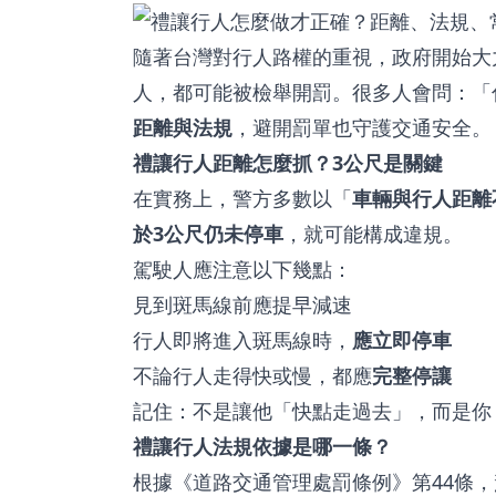
隨著台灣對行人路權的重視，政府開始大
人，都可能被檢舉開罰。很多人會問：「
距離與法規
，避開罰單也守護交通安全。
禮讓行人距離怎麼抓？3公尺是關鍵
在實務上，警方多數以「
車輛與行人距離
於3公尺仍未停車
，就可能構成違規。
駕駛人應注意以下幾點：
見到斑馬線前應提早減速
行人即將進入斑馬線時，
應立即停車
不論行人走得快或慢，都應
完整停讓
記住：不是讓他「快點走過去」，而是你
禮讓行人法規依據是哪一條？
根據《道路交通管理處罰條例》第44條