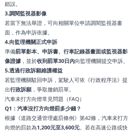
錯誤。
3.調閱監視器影像
若當下無法舉證，可向相關單位申請調閱監視器畫
面，作為申訴依據。
4.向監理機關正式申訴
準備
罰單影本、申訴書、行車記錄器畫面或監視器影
像證據
，並於
收到罰單30日內
向監理機關提交申訴。
5.透過行政訴願維護權益
若監理機關駁回申訴，駕駛人可依《行政程序法》提
出
行政訴願
，爭取撤銷罰單。
汽車未打方向燈常見問題（FAQ）
Q1：汽車沒打方向燈罰多少錢？
根據《道路交通管理處罰條例》第42條，汽車未打方
向燈的罰款為
1,200元至3,600元
。若在高速公路或快