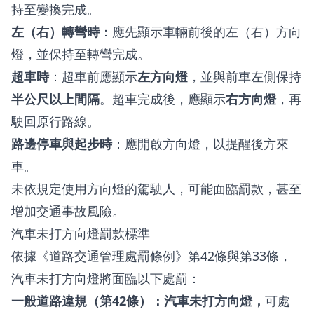
持至變換完成。
左（右）轉彎時
：應先顯示車輛前後的左（右）方向
燈，並保持至轉彎完成。
超車時
：超車前應顯示
左方向燈
，並與前車左側保持
半公尺以上間隔
。超車完成後，應顯示
右方向燈
，再
駛回原行路線。
路邊停車與起步時
：應開啟方向燈，以提醒後方來
車。
未依規定使用方向燈的駕駛人，可能面臨罰款，甚至
增加交通事故風險。
汽車未打方向燈罰款標準
依據《道路交通管理處罰條例》第42條與第33條，
汽車未打方向燈將面臨以下處罰：
一般道路違規（第42條）：汽車未打方向燈，
可處