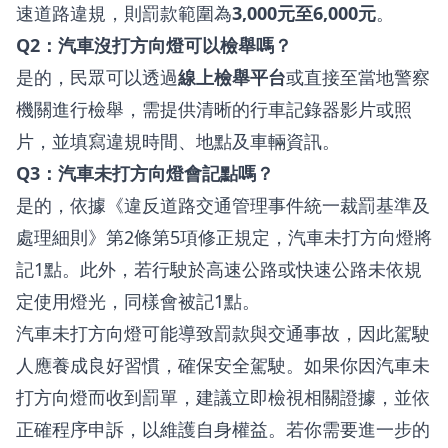
速道路違規，則罰款範圍為
3,000元至6,000元
。
Q2：汽車沒打方向燈可以檢舉嗎？
是的，民眾可以透過
線上檢舉平台
或直接至當地警察
機關進行檢舉，需提供清晰的行車記錄器影片或照
片，並填寫違規時間、地點及車輛資訊。
Q3：汽車未打方向燈會記點嗎？
是的，依據《違反道路交通管理事件統一裁罰基準及
處理細則》第2條第5項修正規定，汽車未打方向燈將
記1點。此外，若行駛於高速公路或快速公路未依規
定使用燈光，同樣會被記1點。
汽車未打方向燈可能導致罰款與交通事故，因此駕駛
人應養成良好習慣，確保安全駕駛。如果你因汽車未
打方向燈而收到罰單，建議立即檢視相關證據，並依
正確程序申訴，以維護自身權益。若你需要進一步的